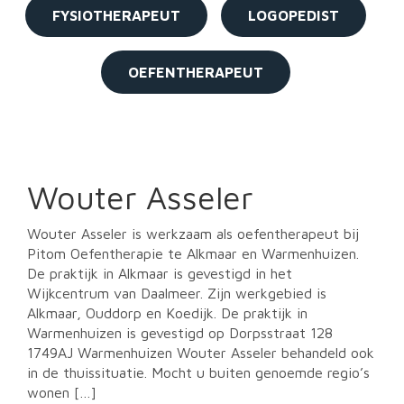
FYSIOTHERAPEUT
LOGOPEDIST
v
i
g
a
OEFENTHERAPEUT
t
i
o
n
Wouter Asseler
Wouter Asseler is werkzaam als oefentherapeut bij
Pitom Oefentherapie te Alkmaar en Warmenhuizen.
De praktijk in Alkmaar is gevestigd in het
Wijkcentrum van Daalmeer. Zijn werkgebied is
Alkmaar, Ouddorp en Koedijk. De praktijk in
Warmenhuizen is gevestigd op Dorpsstraat 128
1749AJ Warmenhuizen Wouter Asseler behandeld ook
in de thuissituatie. Mocht u buiten genoemde regio’s
wonen […]