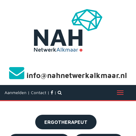
info@nahnetwerkalkmaar.nl
Aanmelden
|
Contact
|
|
T
o
g
g
l
ERGOTHERAPEUT
e
n
a