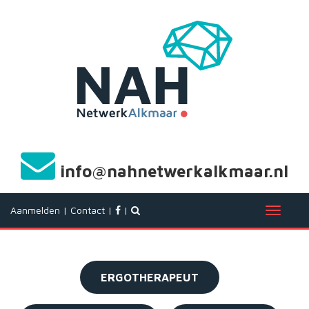
info@nahnetwerkalkmaar.nl
Aanmelden
|
Contact
|
|
T
o
g
g
l
ERGOTHERAPEUT
e
n
a