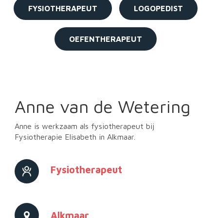
FYSIOTHERAPEUT
LOGOPEDIST
v
i
g
a
OEFENTHERAPEUT
t
i
o
n
Anne van de Wetering
Anne is werkzaam als fysiotherapeut bij
Fysiotherapie Elisabeth in Alkmaar.
Fysiotherapeut
Alkmaar