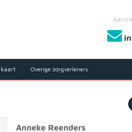
Aanme
i
kaart
Overige zorgverleners
Anneke Reenders