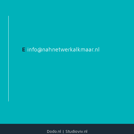
E
info@nahnetwerkalkmaar.nl
Dodo.nl
|
Studioviv.nl