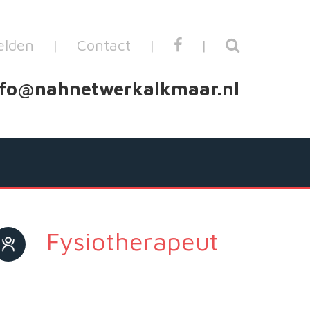
lden
|
Contact
|
|
nfo@nahnetwerkalkmaar.nl
Fysiotherapeut