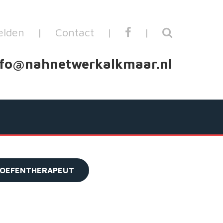
lden
|
Contact
|
|
nfo@nahnetwerkalkmaar.nl
OEFENTHERAPEUT